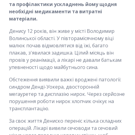
та профілактики ускладнень йому щодня
необхідні медикаменти та витратні
матеріали.
Денису 12 років, він живе у місті Володимир
Волинської області. У півторамісячному віці
малюк почав відмовлятися від їжі, багато
плакав, з'явилася задишка. Цілий місяць він
провів у реанімації, а лікарі не давали батькам
упевненості щодо майбутнього сина.
Обстеження виявили важкі вроджені патології:
синдром Денді-Уокера, двосторонній
мегауретер та дисплазію нирок. Через серйозне
порушення роботи нирок хлопчик очікує на
трансплантацію.
За своє життя Дениско переніс кілька складних
операцій. Лікарі вивели сечоводи та сечовий