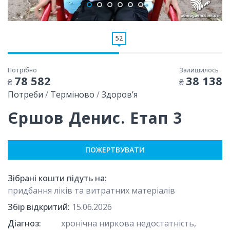
52
Потрібно
Залишилось
78 582
38 138
₴
₴
Потреби
/
Терміново
/
Здоровʼя
Єршов Денис. Етап 3
ПОЖЕРТВУВАТИ
Зібрані кошти підуть на:
придбання ліків та витратних матеріалів
Збір відкритий:
15.06.2026
Діагноз:
хронічна ниркова недостатність,