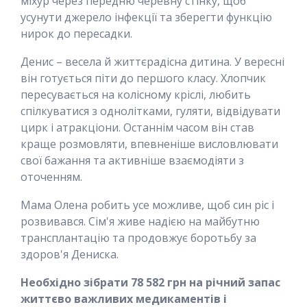
міхур через передню черевну стінку, щоб
усунути джерело інфекції та зберегти функцію
нирок до пересадки.
Денис – весела й життєрадісна дитина. У вересні
він готується піти до першого класу. Хлопчик
пересувається на колісному кріслі, любить
спілкуватися з однолітками, гуляти, відвідувати
цирк і атракціони. Останнім часом він став
краще розмовляти, впевненіше висловлювати
свої бажання та активніше взаємодіяти з
оточенням.
Мама Олена робить усе можливе, щоб син ріс і
розвивався. Сім'я живе надією на майбутню
трансплантацію та продовжує боротьбу за
здоров'я Дениска.
Необхідно зібрати 78 582 грн на річний запас
життєво важливих медикаментів і