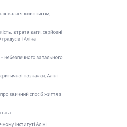
хоплювалася живописом,
кість, втрата ваги, серйозні
градусів і Аліна
у – небезпечного запального
критичної позначки, Аліні
про звичний спосіб життя з
таса.
ному інституті Аліні