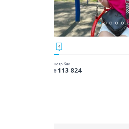
4
Потрібно
113 824
₴