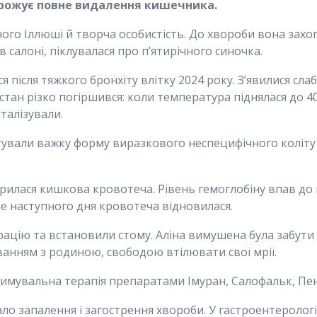
агрожує повне видалення кишечника.
ного Іллюші й творча особистість. До хвороби вона за
салоні, піклувалася про п’ятирічного синочка.
 після тяжкого бронхіту влітку 2024 року. З’явилися слаб
ан різко погіршився: коли температура піднялася до 40 
італізували.
стували важку форму виразкового неспецифічного коліт
крилася кишкова кровотеча. Рівень гемоглобіну впав до 
ле наступного дня кровотеча відновилася.
ацію та встановили стому. Аліна вимушена була забути 
анням з родиною, свободою втілювати свої мрії.
римувальна терапія препаратами Імуран, Салофальк, Пен
 запалення і загострення хвороби. У гастроентерологіч