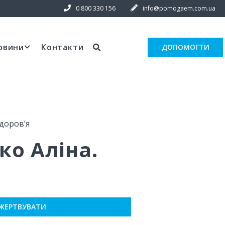
0 800 330 156
info@pomogaem.com.ua
овини
Контакти
ДОПОМОГТИ
доровʼя
ко Аліна.
ЖЕРТВУВАТИ