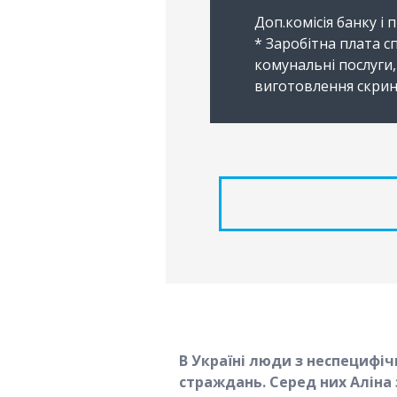
Доп.комісія банку і
* Заробітна плата сп
комунальні послуги,
виготовлення скрин
В Україні люди з неспецифі
страждань. Серед них Аліна з