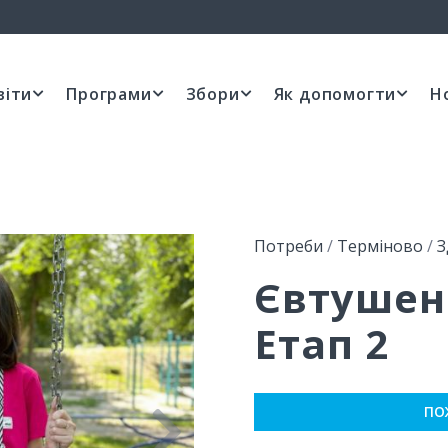
віти
Програми
Збори
Як допомогти
Н
Потреби
/
Терміново
/
З
Євтушен
Етап 2
ПО