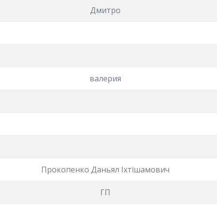
Дмитро
валерия
Прокопенко Даньял Іхтішамович
ГП