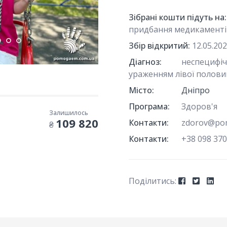
Зібрані кошти підуть на:
придбання медикаменті
Збір відкритий:
12.05.20
Діагноз:
неспецифіч
ураженням лівої полов
Місто:
Дніпро
Програма:
Здоров'я
Залишилось
109 820
Контакти:
zdorov@po
₴
Контакти:
+38 098 370
Поділитись:ㅤ