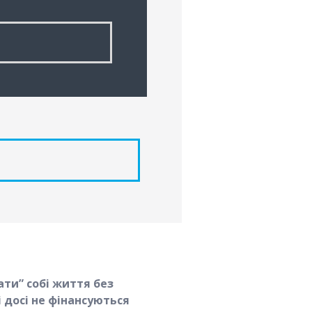
ти” собі життя без
і досі не фінансуються