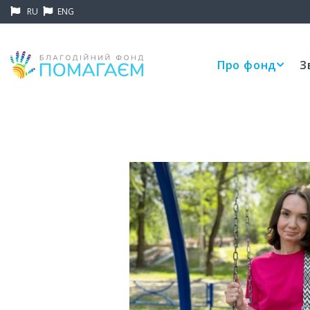
RU
ENG
Про фонд
З