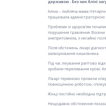
державою . Без них Аліні з
Аліна – любляча мама п’ятиріч
працювала адміністраторкою в 
Проблеми зі здоров’ям почалися
порушення травлення. Восени ст
знепритомніла, її негайно госп
Після обстежень лікарі діагно
захворювання кишківника.
Під час лікування раптово від
зробили переливання крові. А
Лікарі терміново провели опер
повноцінною роботою, спілкув
Жінці постійно необхідна підт
Нещодавнє обстеження показало