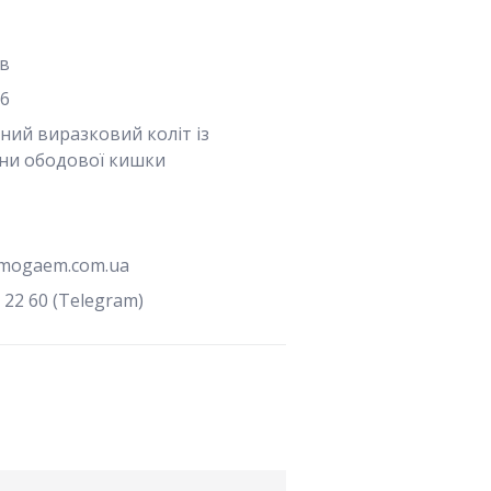
в
26
ний виразковий коліт із
ини ободової кишки
mogaem.com.ua
 22 60 (Telegram)