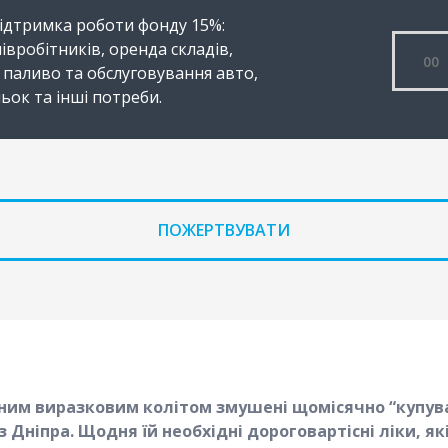
 підтримка роботи фонду 15%:
івробітників, оренда складів,
 паливо та обслуговування авто,
ьок та інші потреби.
ПОЖЕРТВУВАТИ
чним виразковим колітом змушені щомісячно “купува
 Дніпра. Щодня їй необхідні дороговартісні ліки, як