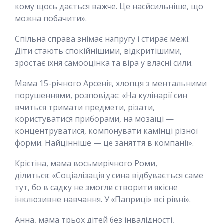
кому щось дається важче. Це насйсильніше, що
можна побачити».
Спільна справа знімає напругу і стирає межі.
Діти стають спокійнішими, відкритішими,
зростає їхня самооцінка та віра у власні сили.
Мама 15-річного Арсенія, хлопця з ментальними
порушеннями, розповідає: «На кулінарії син
вчиться тримати предмети, різати,
користуватися приборами, на мозаїці —
концентруватися, компонувати камінці різної
форми. Найцінніше — це заняття в компанії».
Крістіна, мама восьмирічного Роми,
ділиться: «Соціалізація у сина відбувається саме
тут, бо в садку не змогли створити якісне
інклюзивне навчання. У «Паприці» всі рівні».
Анна, мама трьох дітей без інвалідності,