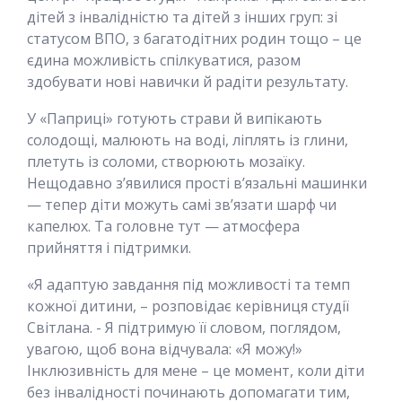
дітей з інвалідністю та дітей з інших груп: зі
статусом ВПО, з багатодітних родин тощо – це
єдина можливість спілкуватися, разом
здобувати нові навички й радіти результату.
У «Паприці» готують страви й випікають
солодощі, малюють на воді, ліплять із глини,
плетуть із соломи, створюють мозаїку.
Нещодавно з’явилися прості в’язальні машинки
— тепер діти можуть самі зв’язати шарф чи
капелюх. Та головне тут — атмосфера
прийняття і підтримки.
«Я адаптую завдання під можливості та темп
кожної дитини, – розповідає керівниця студії
Світлана. - Я підтримую її словом, поглядом,
увагою, щоб вона відчувала: «Я можу!»
Інклюзивність для мене – це момент, коли діти
без інвалідності починають допомагати тим,