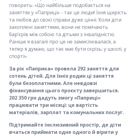
говорить: «Що найбільше подобається на
заняттях у «Паприці» - так це люди! Їхня щирість
та любов до своєї справи дуже цінні. Коли діти
захоплені заняттями, вони не помічають
бар’єрів між собою та дітьми з інвалідністю.
Раніше я взагалі про це не замислювалася, а
тепер я думаю, що так має бути скрізь: у школі, у
спорті».
За рік «Паприка» провела 292 заняття для
сотень дітей. Для їхніх родин ці заняття
були безоплатними. Але невдовзі
фінансування цього проєкту завершиться.
202 350 грн дадуть змогу «Паприці»
працювати три місяці: це вартість
матеріалів, зарплат та комунальних послуг.
Підтримайте інклюзивний простір, де діти
вчаться приймати одне одного й вірити у