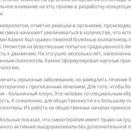
ьное внимание на это, приняв в разработку концепцию
и.
неврологом, отметил реакции в организме, происходящи
я смеха начинают увеличиваться в количестве, что ест
н Казинс был сражен тяжелой болезнью коллагенеза, о
ях. Несмотря на безуспешные попытки традиционного ле
сть к движению. На это ушло несколько лет, наполненн
нным психологом, Казинс сформулировал научные прин
тологию.
ечить серьезные заболевания, но замедлить течение б
хотерапию с прописанным лечением. Для того, чтобы б
сия - больничный клоун. Это человек со специальным о
ость. К сожалению, для общественности и к большому 
лонтеры. Их работа на общественных началах приноси
ольных показал, что смехотерапия имеет право на су
амного активнее выздоравливали без дополнительной п