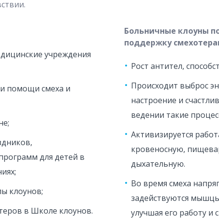
ствии.
Больничные клоуны п
поддержку смехотера
едицинские учреждения
Рост антител, способ
Происходит выброс э
и помощи смеха и
настроение и счастли
ведении такие процес
не;
Активизируется работа
здников,
кровеносную, пищева
программ для детей в
дыхательную.
иях;
Во время смеха напря
ы клоунов;
задействуются мышцы
теров в Школе клоунов.
улучшая его работу и 