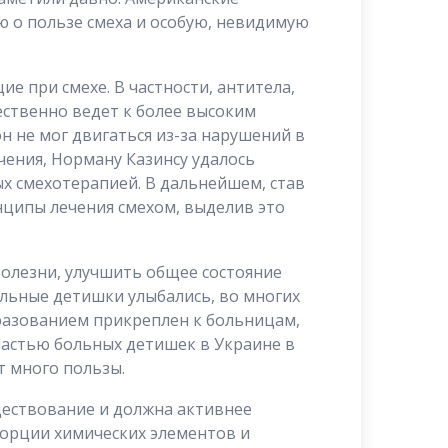
 о пользе смеха и особую, невидимую
е при смехе. В частности, антитела,
ественно ведет к более высоким
н не мог двигаться из-за нарушений в
чения, Норману Казинсу удалось
ых смехотерапией. В дальнейшем, став
ципы лечения смехом, выделив это
олезни, улучшить общее состояние
ольные детишки улыбались, во многих
бразованием прикреплен к больницам,
счастью больных детишек в Украине в
т много пользы.
ществование и должна активнее
орции химических элементов и