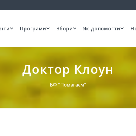
віти
Програми
Збори
Як допомогти
Н
Доктор Клоун
БФ "Помагаєм"