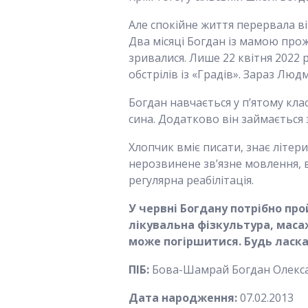
Але спокійне життя перервала ві
Два місяці Богдан із мамою про
зривалися. Лише 22 квітня 2022
обстрілів із «Градів». Зараз Лю
Богдан навчається у п’ятому кла
сина. Додатково він займається 
Хлопчик вміє писати, знає літер
нерозвинене зв’язне мовлення, в
регулярна реабілітація.
У червні Богдану потрібно про
лікувальна фізкультура, масаж
може погіршитися. Будь ласк
ПІБ:
Бова-Шамрай Богдан Олекс
Дата народження:
07.02.2013