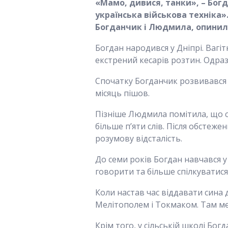
«Мамо, дивися, танки», – Богд
українська військова техніка»
Богданчик і Людмила, опинило
Богдан народився у Дніпрі. Вагі
екстрений кесарів розтин. Одра
Спочатку Богданчик розвивався в 
місяць пішов.
Пізніше Людмила помітила, що син
більше п’яти слів. Після обстеж
розумову відсталість.
До семи років Богдан навчався 
говорити та більше спілкуватися
Коли настав час віддавати сина
Мелітополем і Токмаком. Там меш
Крім того, у сільській школі Богд