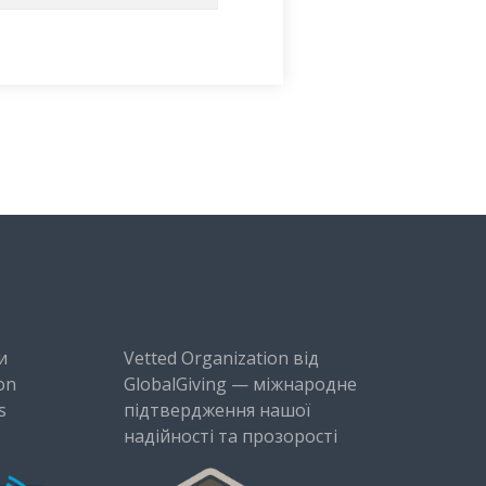
и
Vetted Organization від
on
GlobalGiving — міжнародне
s
підтвердження нашої
надійності та прозорості