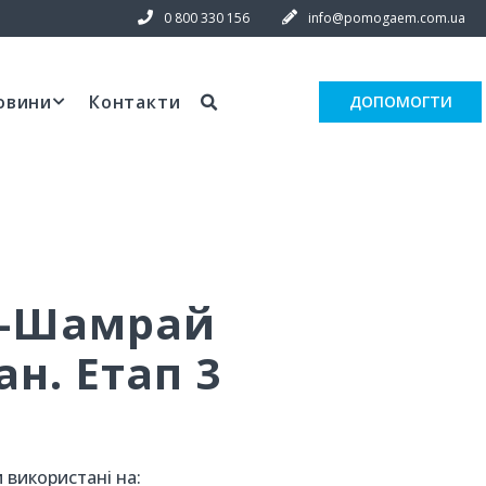
0 800 330 156
info@pomogaem.com.ua
овини
Контакти
ДОПОМОГТИ
а-Шамрай
ан. Етап 3
 використані на: