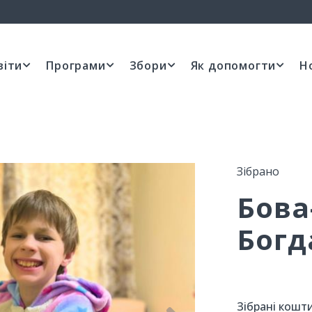
віти
Програми
Збори
Як допомогти
Н
Зібрано
Бов
Богд
Зібрані кошти