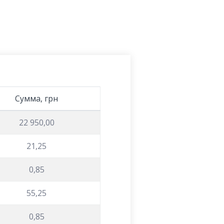
Сумма, грн
22 950,00
21,25
0,85
55,25
0,85