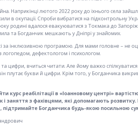
йна. Наприкінці лютого 2022 року до їхнього села зайшла
жили в окупації. Спроби вибратися на підконтрольну Ук
 року родині вдалося евакуюватися з Токмака до Запорі
дмила та Богданчик мешкають у Дніпрі у знайомих.
сі за інклюзивною програмою. Для мами головне – не оцін
з логопедом, дефектологом і психологом.
и та цифри, вчиться читати. Але йому важко спілкуватися
ін плутає букви й цифри. Крім того, у Богданчика викри
йти курс реабілітації в «Іоанновому центрі» вартістю
 і заняття з фахівцями, які допомагають розвитку. 
а, підтримайте Богданчика будь-якою посильною су
андрович