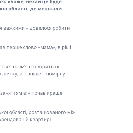
ся: «Боже, нехай це буде
ької області, де мешкали
ися важкими – довелося робити
ав перше слово «мама», в рік і
ться на ім’я і говорить не
звитку, а пізніше – помірну
 заняттям він почав краще
ької області, розташованого між
 орендованій квартирі.