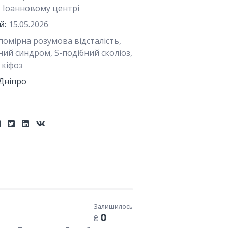
в Іоанновому центрі
й:
15.05.2026
помірна розумова відсталість,
ний синдром, S-подібний сколіоз,
 кіфоз
Дніпро
Залишилось
0
₴