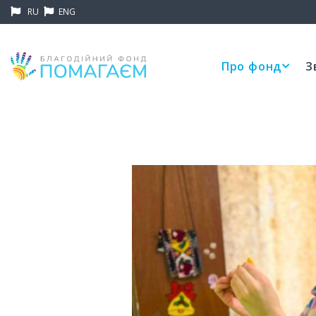
RU
ENG
Про фонд
З