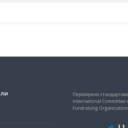
іли
Перевірено стандартам
International Committee 
Fundraising Organization