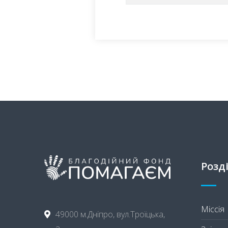
Розд
Міссія
49000 м.Дніпро, вул.Троїцька,