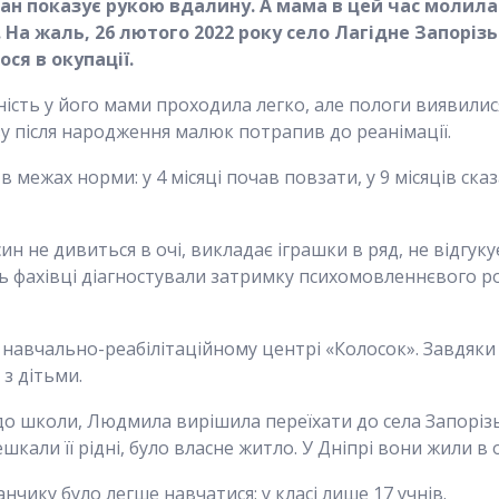
ан показує рукою вдалину. А мама в цей час молила
. На жаль, 26 лютого 2022 року село Лагідне Запоріз
ся в окупації.
тність у його мами проходила легко, але пологи виявил
зу після народження малюк потрапив до реанімації.
межах норми: у 4 місяці почав повзати, у 9 місяців сказ
 не дивиться в очі, викладає іграшки в ряд, не відгукує
ень фахівці діагностували затримку психомовленнєвого ро
у навчально-реабілітаційному центрі «Колосок». Завдяки
 з дітьми.
 до школи, Людмила вирішила переїхати до села Запоріз
кали її рідні, було власне житло. У Дніпрі вони жили в
анчику було легше навчатися: у класі лише 17 учнів.