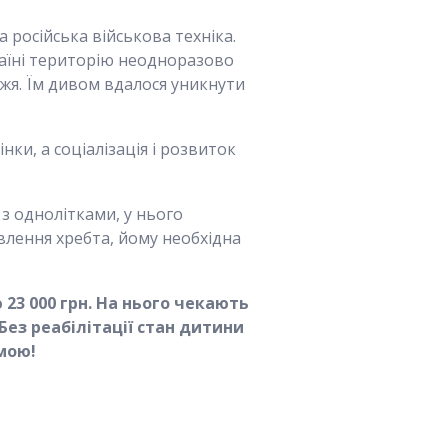
 російська військова техніка.
раїні територію неодноразово
жжя. Їм дивом вдалося уникнути
ки, а соціалізація і розвиток
 з однолітками, у нього
влення хребта, йому необхідна
 23 000 грн. На нього чекають
Без реабілітації стан дитини
мою!