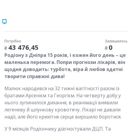
Потрібно
Залишилось
43 476,45
0
₴
₴
Родіону з Дніпра 15 років, і кожен його день – це
маленька перемога. Попри прогнози лікарів, він
щодня доводить: турбота, віра й любов здатні
творити справжні дива!
Малюк народився на 32 тижні вагітності разом із
братами Арсенієм та Георгієм. На четверту добу у
нього зупинилося дихання, в реанімації виявили
легеневу й шлункову кровотечу. Лікарі не давали
надії, але його крихітне серце вирішило боротися.
У 9 місяців Родіончику діагностували ДЦП. Та