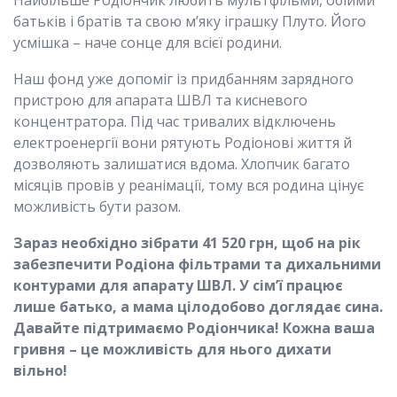
батьків і братів та свою м’яку іграшку Плуто. Його
усмішка – наче сонце для всієї родини.
Наш фонд уже допоміг із придбанням зарядного
пристрою для апарата ШВЛ та кисневого
концентратора. Під час тривалих відключень
електроенергії вони рятують Родіонові життя й
дозволяють залишатися вдома. Хлопчик багато
місяців провів у реанімації, тому вся родина цінує
можливість бути разом.
Зараз необхідно зібрати 41 520 грн, щоб на рік
забезпечити Родіона фільтрами та дихальними
контурами для апарату ШВЛ. У сім’ї працює
лише батько, а мама цілодобово доглядає сина.
Давайте підтримаємо Родіончика! Кожна ваша
гривня – це можливість для нього дихати
вільно!