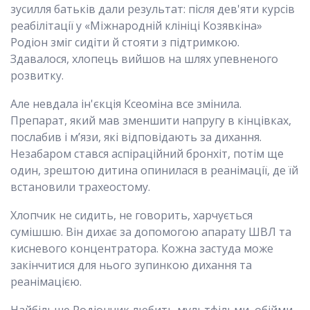
зусилля батьків дали результат: після дев'яти курсів
реабілітації у «Міжнародній клініці Козявкіна»
Родіон зміг сидіти й стояти з підтримкою.
Здавалося, хлопець вийшов на шлях упевненого
розвитку.
Але невдала ін'єкція Ксеоміна все змінила.
Препарат, який мав зменшити напругу в кінцівках,
послабив і м’язи, які відповідають за дихання.
Незабаром стався аспіраційний бронхіт, потім ще
один, зрештою дитина опинилася в реанімації, де їй
встановили трахеостому.
Хлопчик не сидить, не говорить, харчується
сумішшю. Він дихає за допомогою апарату ШВЛ та
кисневого концентратора. Кожна застуда може
закінчитися для нього зупинкою дихання та
реанімацією.
Найбільше Родіончик любить мультфільми, обійми