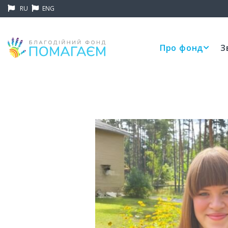
RU
ENG
Про фонд
З