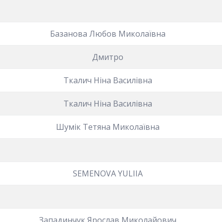
Базанова Любов Миколаївна
Дмитро
Ткалич Ніна Василівна
Ткалич Ніна Василівна
Шумік Тетяна Миколаївна
SEMENOVA YULIIA
Западинчук Ярослав Миколайович