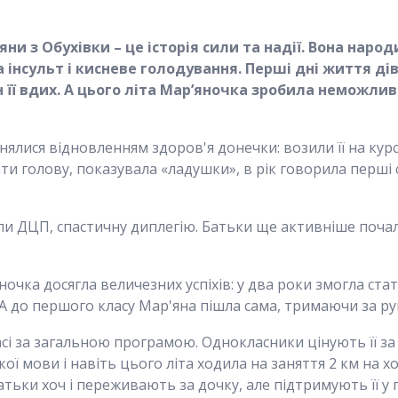
ни з Обухівки – це історія сили та надії. Вона народ
ла інсульт і кисневе голодування. Перші дні життя д
 її вдих. А цього літа Мар’яночка зробила неможли
нялися відновленням здоров'я донечки: возили її на кур
и голову, показувала «ладушки», в рік говорила перші с
ували ДЦП, спастичну диплегію. Батьки ще активніше поча
очка досягла величезних успіхів: у два роки змогла стат
А до першого класу Мар'яна пішла сама, тримаючи за ру
асі за загальною програмою. Однокласники цінують її за
ької мови і навіть цього літа ходила на заняття 2 км на
атьки хоч і переживають за дочку, але підтримують її у 