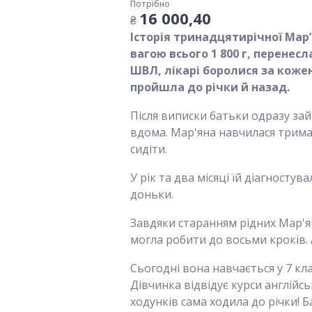
Потрібно
16 000,40
₴
Історія тринадцятирічної Мар’я
вагою всього 1 800 г, перенес
ШВЛ, лікарі боролися за кожен
пройшла до річки й назад.
Після виписки батьки одразу зай
вдома. Мар'яна навчилася тримат
сидіти.
У рік та два місяці їй діагност
доньки.
Завдяки старанням рідних Мар'ян
могла робити до восьми кроків. 
Сьогодні вона навчається у 7 кл
Дівчинка відвідує курси англійс
ходунків сама ходила до річки! Б