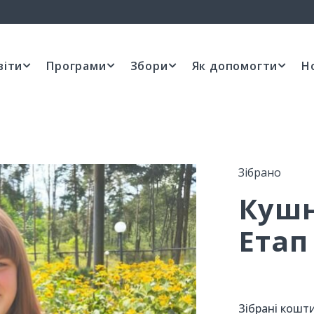
віти
Програми
Збори
Як допомогти
Н
Зібрано
Кушн
Етап
Зібрані кошти