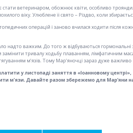
є стати ветеринаром, обожнює квіти, особливо троянди.
хилого віку. Улюблене її свято – Різдво, коли збираєтьс
топедичних операцій і заново вчилася ходити після кож
ало надто важким. До того ж відбуваються гормональні 
и замінити тривалу ходьбу плаванням, лімфатичним мас
гуванням м'язів. Тому Мар'яночці зараз дуже важливо п
сплатити у листопаді заняття в «Іоанновому центрі»
нити м'язи. Давайте разом збережемо для Мар’яни н