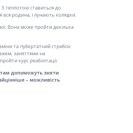
 З теплотою ставиться до
я вся родина, і лунають колядки.
ної. Вона може пройти декілька
зміни та пубертатний стрибок
ажем, заняттями на
ройти курс реабілітації.
, там допоможуть зняти
айцінніше – можливість