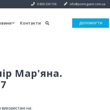
0 800 330 156
info@pomogaem.com.ua
овини
Контакти
ДОПОМОГТИ
ір Мар'яна.
 7
 використані на: