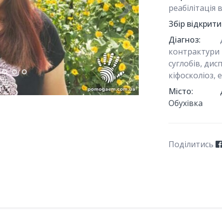
реабілітація 
Збір відкрити
Діагноз:
контрактури 
суглобів, дис
кіфосколіоз, 
Місто:
Обухівка
Поділитись