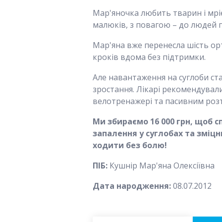
Мар'яночка любить тварин і мрі
малюків, з повагою – до людей по
Мар'яна вже перенесла шість ор
кроків вдома без підтримки.
Але навантаження на суглоби ст
зростання. Лікарі рекомендувал
велотренажері та пасивним розтя
Ми збираємо 16 000 грн, щоб 
запалення у суглобах та зміц
ходити без болю!
ПІБ:
Кушнір Мар'яна Олексіївна
Дата народження:
08.07.2012