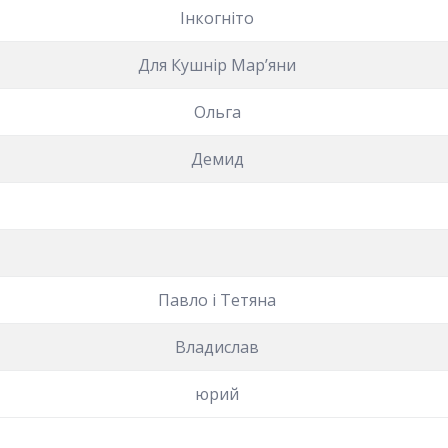
Інкогніто
Для Кушнір Марʼяни
Ольга
Демид
Павло і Тетяна
Владислав
юрий