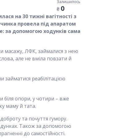
Залишилось
0
₴
илася на 30 тижні вагітності з
івчинка провела під апаратом
ве: за допомогою ходунків сама
си масажу, ЛФК, займалися з нею
лова, але не вміла повзати й
ли займатися реабілітацією
и біля опори, у чотири – вже
ку маму й тата.
 доброту та почуття гумору.
 ходунках. Також за допомогою
прагненні до самостійності.