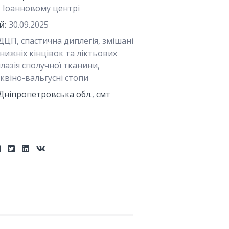
в Іоанновому центрі
й:
30.09.2025
ДЦП, спастична диплегія, змішані
нижніх кінцівок та ліктьових
плазія сполучної тканини,
еквіно-вальгусні стопи
Дніпропетровська обл.
,
смт