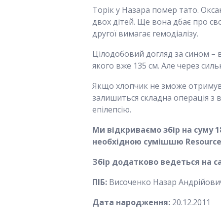
Торік у Назара помер тато. Оксан
двох дітей. Ще вона дбає про св
другої вимагає гемодіалізу.
Цілодобовий догляд за сином – в
якого вже 135 см. Але через сил
Якщо хлопчик не зможе отримув
залишиться складна операція з 
епілепсію.
Ми відкриваємо збір на суму 
необхідною сумішшю Resource J
Збір додатково ведеться на с
ПІБ:
Височенко Назар Андрійови
Дата народження:
20.12.2011