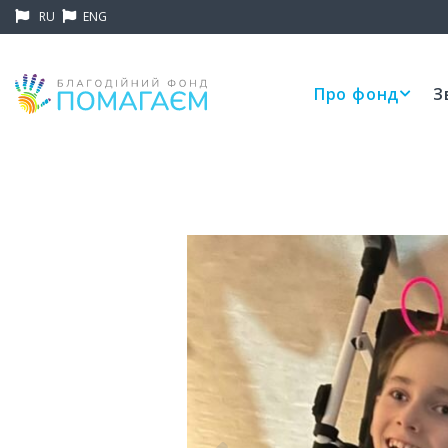
RU
ENG
Про фонд
З