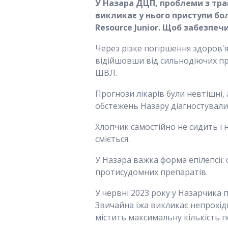
У Назара ДЦП, проблеми з трав
викликає у нього приступи бо
Resource Junior. Щоб забезпе
Через різке погіршення здоров'я 
відійшовши від сильнодіючих пре
ШВЛ.
Прогнози лікарів були невтішні,
обстежень Назару діагностувал
Хлопчик самостійно не сидить і н
сміється.
У Назара важка форма епілепсії:
протисудомних препаратів.
У червні 2023 року у Назарчика 
Звичайна їжа викликає непрохідн
містить максимальну кількість п