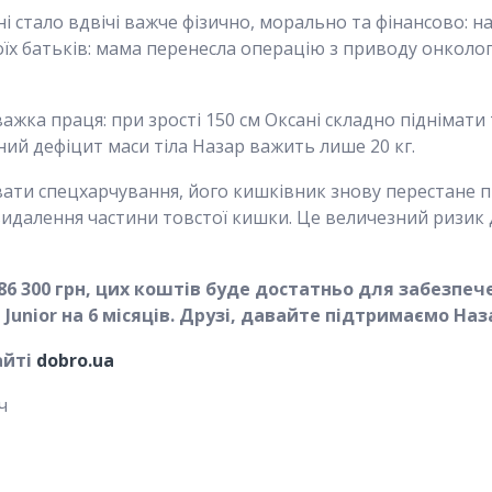
і стало вдвічі важче фізично, морально та фінансово: на 
оїх батьків: мама перенесла операцію з приводу онкологі
ажка праця: при зрості 150 см Оксані складно піднімати 
ьний дефіцит маси тіла Назар важить лише 20 кг.
ати спецхарчування, його кишківник знову перестане 
видалення частини товстої кишки. Це величезний ризик 
186 300 грн, цих коштів буде достатньо для забезпе
unior на 6 місяців. Друзі, давайте підтримаємо На
айті
dobro.ua
ч