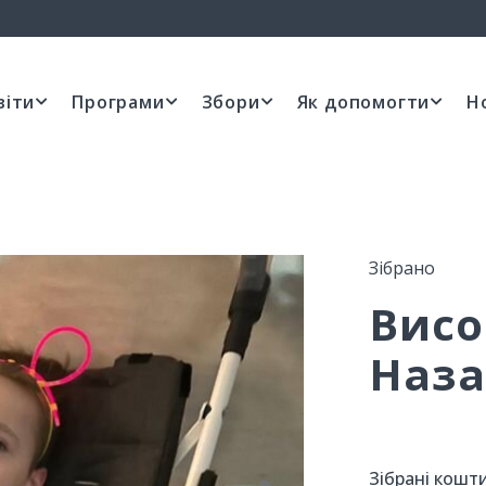
віти
Програми
Збори
Як допомогти
Н
Зібрано
Висо
Наза
Зібрані кошти