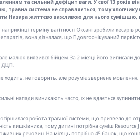
ленням та сильний дефіцит ваги. У свої 13 років він
лю, травна система не справляється, тому хлопчику
чити Назара життєво важливою для нього сумішшю, по
наприкінці терміну вагітності Оксані зробили кесарів ро
паратів, вона дізналася, що її довгоочікуваний первіст
 але малюк виявився бійцем. За 2 місяці його виписали д
и ДЦП.
е ходить, не говорить, але розуміє звернене мовлення. К
 сильні напади виникають часто, їх не вдається зупини
погіршилася робота травної системи, що призвело до от
ість кишківника, тому дитині потрібна суміш Resource J
оживних речовин. На місяць потрібно 45 банок, що кошту