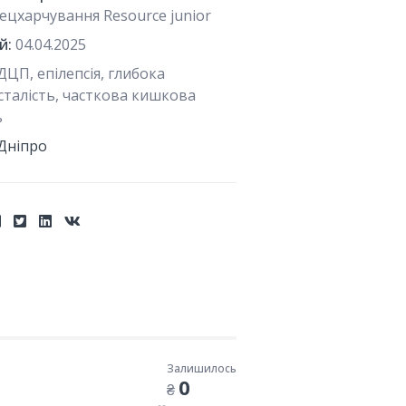
ецхарчування Resource junior
й:
04.04.2025
ДЦП, епілепсія, глибока
сталість, часткова кишкова
ь
Дніпро
Залишилось
0
₴