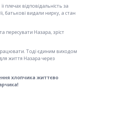
її плечах відповідальність за
ї, батькові видали нирку, а стан
та пересувати Назара, зріст
працювати. Тоді єдиним виходом
для життя Назара через
чення хлопчика життєво
зарчика!