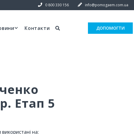
0 800 330 156
info@pomogaem.com.ua
овини
Контакти
ДОПОМОГТИ
ченко
р. Етап 5
 використані на: