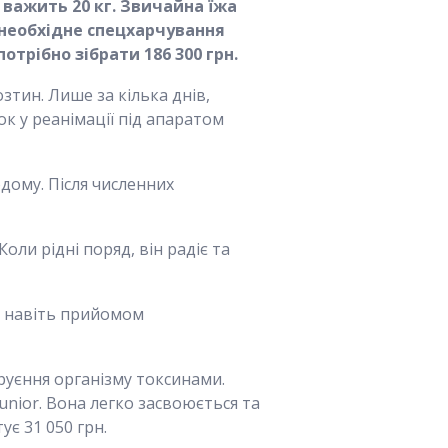
 важить 20 кг. Звичайна їжа
 необхідне спецхарчування
трібно зібрати 186 300 грн.
зтин. Лише за кілька днів,
ок у реанімації під апаратом
одому. Після численних
оли рідні поряд, він радіє та
ти навіть прийомом
руєння організму токсинами.
unior. Вона легко засвоюється та
є 31 050 грн.