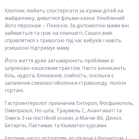
Хлопчик любить спостерігати за іграми дітей на
майданчику, дивитися фільми-казки. Улюблений
його персонаж – Піноккіо. За допомогою мами він
займається та грає на планшеті. Сашко вміє
справлятися з тривогою під час вибухів і навіть
усмішкою підтримує маму.
Його життя дуже затьмарюють проблеми зі
шлунково-кишковим трактом. Часто виникають
біль, нудота, блювання, слабкість, оскільки є
запалення слизової оболонки стравоходу, поліпи
гортані.
Гастроентеролог призначив Ентерол, Фосфалюгель,
Омепразол, Но-шпа, Траумель С, Анантаваті та
Омега-3 на постійній основі, а Магне-В6, Денол,
Бетаргін, Лактимак та Квамател курсами.
Хлопчик часто потрапляє до лікарні з бронхітом, і