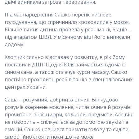
двічі виникала загроза переривання.
Під час народження Сашко переніс кисневе
голодування, що спричинило крововилив у мозок.
Більше тижня дитина провела у реанімації, 5 днів –
під апаратом ШВЛ. У місячному віці його виписали
додому.
Хлопчик сильно відставав у розвитку, в рік йому
поставили ДЦП. Щодня Юля займається вдома із
сином сама, а також оплачує курси масажу. Сашко
постійно проходить реабілітацію в спеціалізованих
центрах України.
Саша – розумний, добрий хлопчик. Він чудово
розуміє звернене мовлення, читає очима й розуміє
прочитане, знає цифри, кольори, предмети. Але він
не говорить – спілкується за допомогою звуків та
емоцій. Сашко навчився тримати голову та сидіти,
самостійно стояти поки що не може.