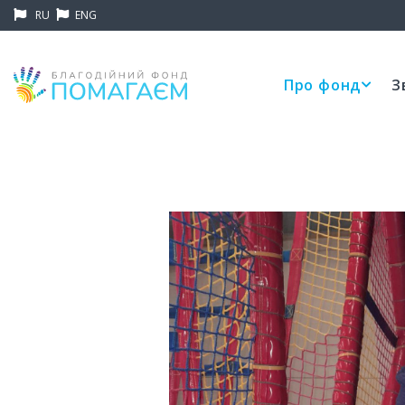
RU
ENG
Про фонд
З