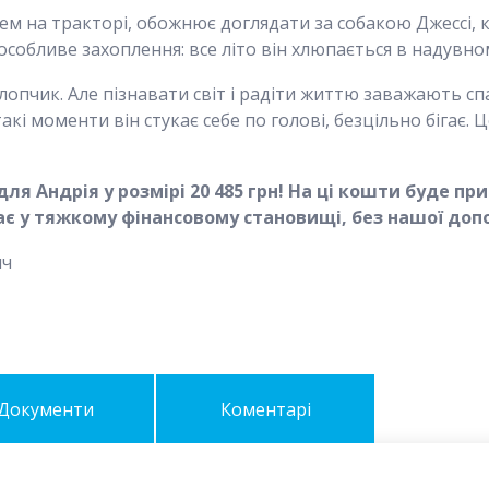
ем на тракторі, обожнює доглядати за собакою Джессі, к
особливе захоплення: все літо він хлюпається в надувном
опчик. Але пізнавати світ і радіти життю заважають сп
такі моменти він стукає себе по голові, безцільно бігає
для Андрія у розмірі 20 485 грн! На ці кошти буде пр
ає у тяжкому фінансовому становищі, без нашої допо
ич
Документи
Коментарі