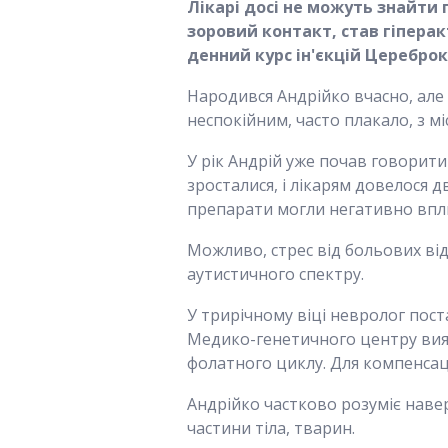
Лікарі досі не можуть знайти 
зоровий контакт, став гіпера
денний курс ін'єкцій Цереброк
Народився Андрійко вчасно, але 
неспокійним, часто плакало, з мі
У рік Андрій уже почав говорити
зросталися, і лікарям довелося д
препарати могли негативно впли
Можливо, стрес від больових від
аутистичного спектру.
У трирічному віці невролог пос
Медико-генетичного центру вия
фолатного циклу. Для компенсац
Андрійко частково розуміє навер
частини тіла, тварин.