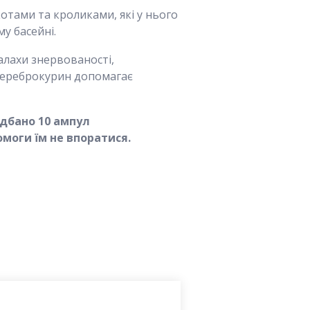
отами та кроликами, які у нього
у басейні.
алахи знервованості,
. Цереброкурин допомагає
идбано 10 ампул
моги їм не впоратися.