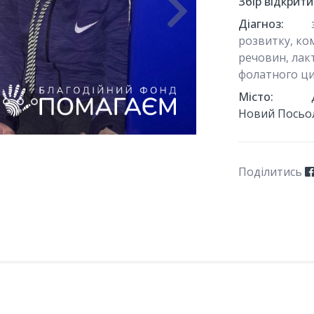
Збір відкрити
Діагноз:
розвитку, ко
речовин, лак
фолатного ц
Місто:
Новий Посьо
Поділитись