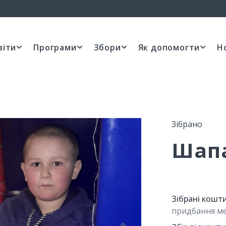
віти
Програми
Збори
Як допомогти
Н
Зібрано
Шапа
Зібрані кошти
придбання м