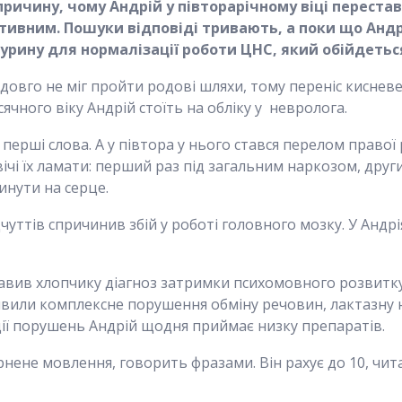
причину, чому Андрій у півторарічному віці перест
ктивним. Пошуки відповіді тривають, а поки що Андр
урину для нормалізації роботи ЦНС, який обійдеться 
довго не міг пройти родові шляхи, тому переніс киснев
сячного віку Андрій стоїть на обліку у невролога.
 перші слова. А у півтора у нього стався перелом правої
вічі їх ламати: перший раз під загальним наркозом, другий
нути на серце.
чуттів спричинив збій у роботі головного мозку. У Андр
тавив хлопчику діагноз затримки психомовного розвитку
вили комплексне порушення обміну речовин, лактазну 
ії порушень Андрій щодня приймає низку препаратів.
нене мовлення, говорить фразами. Він рахує до 10, чита