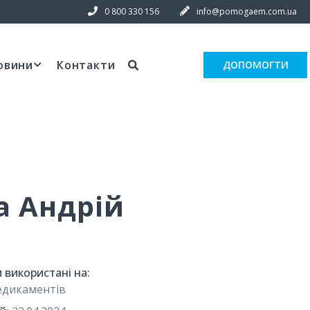
0 800 330 156
info@pomogaem.com.ua
овини
Контакти
ДОПОМОГТИ
 Андрій
 використані на:
едикаментів