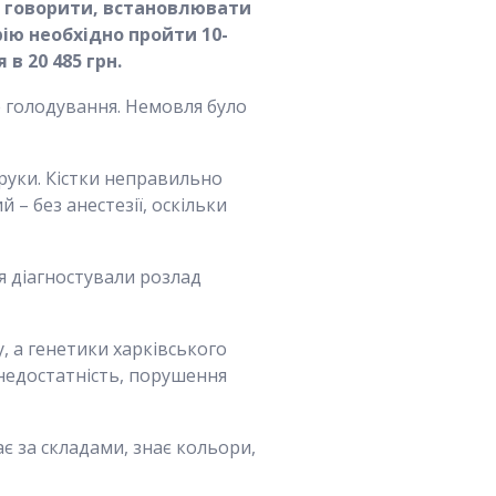
ав говорити, встановлювати
ію необхідно пройти 10-
в 20 485 грн.
е голодування. Немовля було
 руки. Кістки неправильно
 – без анестезії, оскільки
ія діагностували розлад
, а генетики харківського
недостатність, порушення
є за складами, знає кольори,