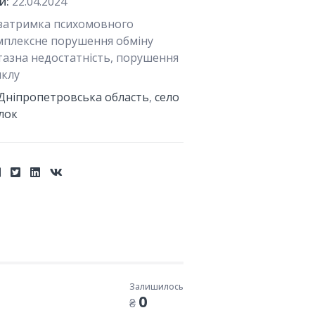
й:
22.04.2024
затримка психомовного
мплексне порушення обміну
тазна недостатність, порушення
иклу
Дніпропетровська область
,
село
лок
Залишилось
0
₴