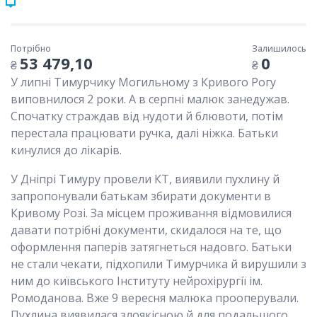
Потрібно
Залишилось
53 479,10
0
₴
₴
У липні Тимурчику Могильному з Кривого Рогу
виповнилося 2 роки. А в серпні малюк занедужав.
Спочатку страждав від нудоти й блювоти, потім
перестала працювати ручка, далі ніжка. Батьки
кинулися до лікарів.
У Дніпрі Тимуру провели КТ, виявили пухлину й
запропонували батькам збирати документи в
Кривому Розі. За місцем проживання відмовилися
давати потрібні документи, скидалося на те, що
оформлення паперів затягнеться надовго. Батьки
не стали чекати, підхопили Тимурчика й вирушили з
ним до київського Інституту нейрохірургії ім.
Ромоданова. Вже 9 вересня малюка прооперували.
Пухлина виявилася злоякісною й для подальшого