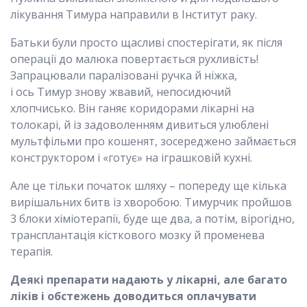
лікування Тимура направили в Інститут раку.
Батьки були просто щасливі спостерігати, як після
операції до малюка повертається рухливість!
Запрацювали паралізовані ручка й ніжка,
і ось Тимур знову жвавий, непосидючий
хлопчисько. Він ганяє коридорами лікарні на
толокарі, й із задоволенням дивиться улюблені
мультфільми про кошенят, зосереджено займається
конструктором і «готує» на іграшковій кухні.
Але це тільки початок шляху – попереду ще кілька
вирішальних битв із хворобою. Тимурчик пройшов
3 блоки хіміотерапії, буде ще два, а потім, вірогідно,
трансплантація кісткового мозку й променева
терапія.
Деякі препарати надають у лікарні, але багато
ліків і обстежень доводиться оплачувати