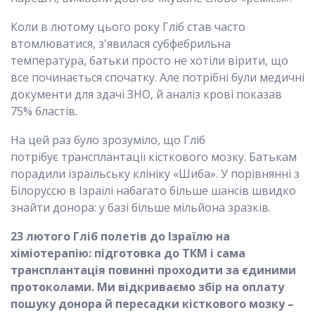
Коли в лютому цього року Гліб став часто
втомлюватися, з'явилася субфебрильна
температура, батьки просто не хотіли вірити, що
все починається спочатку. Але потрібні були медичні
документи для здачі ЗНО, й аналіз крові показав
75% бластів.
На цей раз було зрозуміло, що Гліб
потрібує трансплантації кісткового мозку. Батькам
порадили ізраїльську клініку «Шиба». У порівнянні з
Білоруссю в Ізраїлі набагато більше шансів швидко
знайти донора: у базі більше мільйона зразків.
23 лютого Гліб полетів до Ізраїлю на
хіміотерапію: підготовка до ТКМ і сама
трансплантація
повинні проходити за єдиними
протоколами. Ми відкриваємо збір на оплату
пошуку донора
й пересадки кісткового мозку –