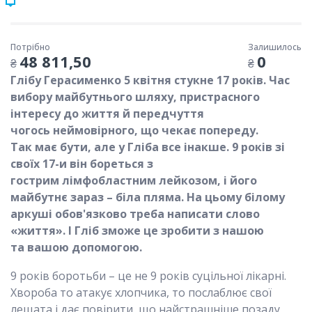
Потрібно
Залишилось
48 811,50
0
₴
₴
Глібу Герасименко 5 квітня стукне 17 років. Час
вибору майбутнього шляху,
пристрасного
інтересу до життя
й передчуття
чогось
неймовірного, що чекає попереду.
Так
має бути, але у Гліба все інакше. 9 років зі
своїх 17-
и він бореться з
гостри
м лімфобластни
м лейкоз
ом, і його
майбутнє зараз – біла пляма. На цьому білому
аркуші обов'язково треба написати слово
«життя». І Гліб зможе це зробити з нашо
ю
та вашо
ю допомогою.
9 років боротьби – це не 9 років суцільної лікарні.
Хвороба то атакує хлопчика, то послаблює свої
лещата і дає повірити, що найстрашніше позаду.