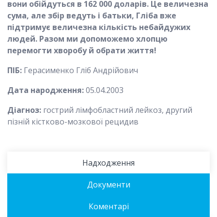
в
они обійдуться в 162 000 доларів. Це величезна
сума, але збір ведуть і батьки, Гліба вже
підтримує величезн
а кількість небайдужих
людей. Разом ми допоможемо хлопцю
перемогти хворобу
й обрати життя!
ПІБ:
Герасименко Гліб Андрійович
Дата народження:
05.04.2003
Діагноз:
гострий лімфобластний лейкоз, другий
пізній кістково-мозкової рецидив
Надходження
Документи
Коментарі