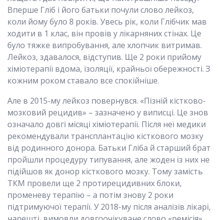
Вперше Гліб і його батьки почули слово лейкоз,
коли йому було 8 років. Увесь рік, коли Глібчик мав
ходити в 1 клас, він провів у лікарняних стінах. Це
було тяжке випробування, але хлопчик витримав.
Лейкоз, здавалося, відступив. Ще 2 роки прийому
хіміотерапії вдома, ізоляції, крайньої обережності. З
кожним роком ставало все спокійніше.
Але в 2015-му лейкоз повернувся. «Пізній кістково-
мозковий рецидив» – зазначено у виписці. Це знов
означало довгі місяці хіміотерапії. Після неї медики
рекомендували трансплантацію кісткового мозку
від родинного донора. Батьки Гліба й старший брат
пройшли процедуру типування, але жоден із них не
підійшов як донор кісткового мозку. Тому замість
ТКМ провели ще 2 протирецидивних блоки,
променеву терапію – а потім знову 2 роки
підтримуючої терапії. У 2018-му після аналізів лікарі,
нарешті, вимовли довгоочікуване слово «ремісія».