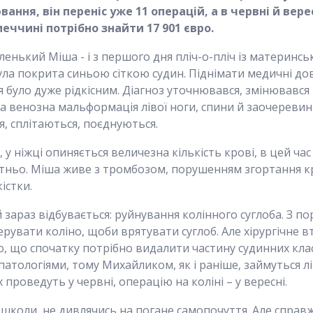
вання, він переніс
у
же 11 операцій, а в червні
й
верес
меччині потрібно знайти 17 901 євро.
маленький Міша - і з першого дня пліч-о-пліч із матери
ула покрита синьою сіткою судин. Піднімати медичні до
я було дуже рідкісним. Діагноз уточнювався, змінювався
а венозна мальформація лівої ноги, спини й заочеревин
, сплітаються, поєднуються.
, у ніжці опиняється величезна кількість крові, в цей час
тньо. Міша живе з тромбозом, порушенням згортання кр
істки.
 зараз відбувається: руйнування колінного суглоба. З п
рувати коліно, щоби врятувати суглоб. Але хірургічне 
що спочатку потрібно видалити частину судинних класте
атологіями, тому Михайликом, як і раніше, займуться лі
 проведуть у червні, операцію на коліні – у вересні.
школи, не дивлячись на погане самопочуття. Але справж