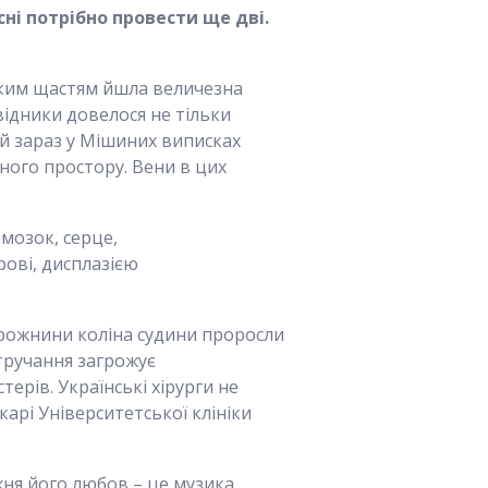
ні потрібно провести ще дві.
нським щастям йшла величезна
відники довелося не тільки
 й зараз у Мішиних виписках
ного простору. Вени в цих
 мозок, серце,
ові, дисплазією
орожнини коліна судини проросли
втручання загрожує
рів. Українські хірурги не
карі Університетської клініки
ня його любов – це музика.