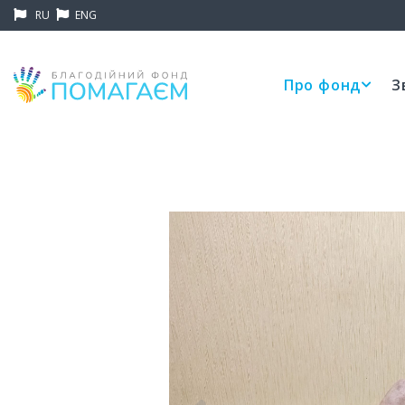
RU
ENG
Про фонд
З