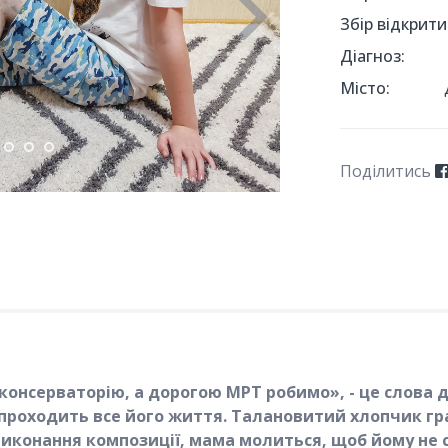
Збір відкрити
Діагноз:
Місто:
Поділитись
 консерваторію, а дорогою МРТ робимо», - це слова
проходить все його життя. Талановитий хлопчик грає
с виконання композиції, мама молиться, щоб йому не с