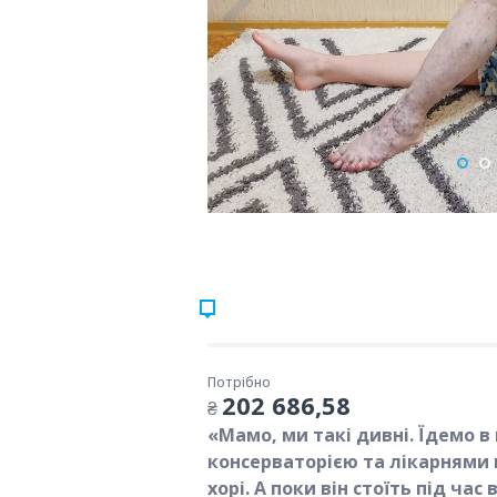
Потрібно
202 686,58
₴
«Мамо, ми такі дивні. Їдемо в
консерваторією та лікарнями 
хорі. А поки він стоїть під ча