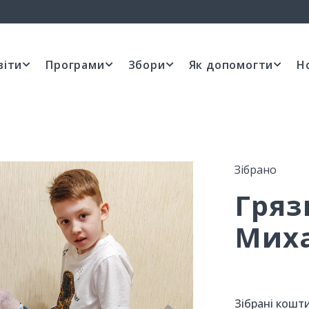
віти
Програми
Збори
Як допомогти
Н
Зібрано
Гряз
Миха
Зібрані кошти