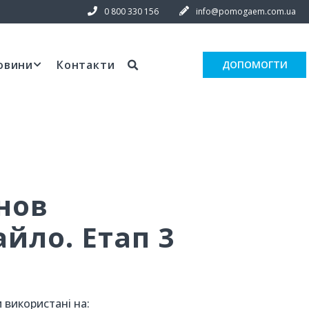
0 800 330 156
info@pomogaem.com.ua
овини
Контакти
ДОПОМОГТИ
нов
йло. Етап 3
 використані на: