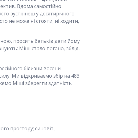
олектив. Вдома самостійно
асто зустрінеш у десятирічного
то не може ні стояти, ні ходити,
иною, просить батьків дати йому
нують: Міші стало погано, зблід,
ресійного білизни восени
 силу. Ми відкриваємо збір на 483
ожемо Міші зберегти здатність
го простору; синовіт,