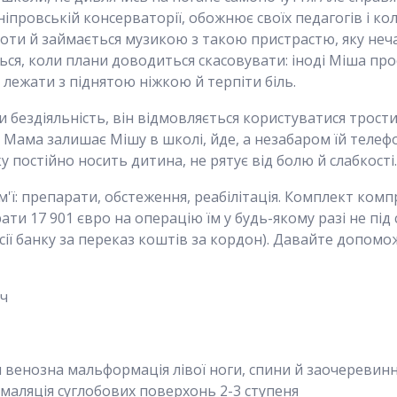
Дніпровській консерваторії, обожнює своїх педагогів і к
ноти й займається музикою з такою пристрастю, яку неч
ься, коли плани доводиться скасовувати: іноді Міша прос
 лежати з піднятою ніжкою й терпіти біль.
 бездіяльність, він відмовляється користуватися трост
 Мама залишає Мішу в школі, йде, а незабаром їй телефо
ку постійно носить дитина, не рятує від болю й слабкості.
'ї: препарати, обстеження, реабілітація. Комплект комп
рати 17 901 євро на операцію їм у будь-якому разі не під
ісії банку за переказ коштів за кордон). Давайте допом
ч
венозна мальформація лівої ноги, спини й заочеревинно
омаляція суглобових поверхонь 2-3 ступеня