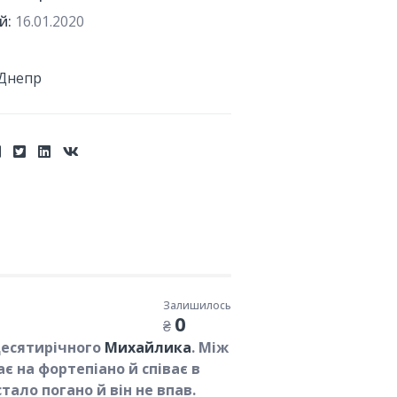
й:
16.01.2020
Днепр
Залишилось
0
₴
 десятирічного
Михайлика
. Між
 на фортепіано й співає в
тало погано й він не впав.