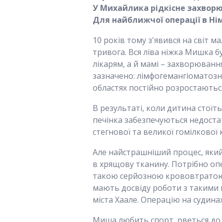
У
Михайлика
рідкісне захворю
Для найближч
ої
операції в Ні
10 років тому з'явився на світ 
тривога. Вся ліва ніжка Мишка б
лікарям, а й мамі – захворюванн
зазначено: лімфогемангіоматозн
областях постійно розростаються
В результаті, коли дитина стоїть
печінка забезпечуються недоста
стегнової та великої гомілкової к
Але найстрашніший процес, який
в хрящову тканину. Потрібно опе
такою серйозною крововтратою, 
мають досвіду роботи з такими п
міста Хаале. Операцію на судинах
Миша любить спорт, рветься до 