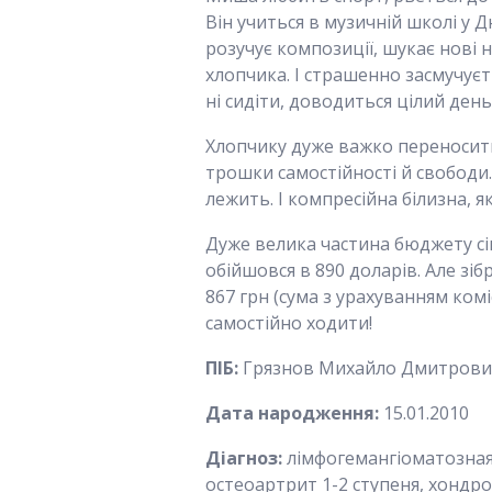
Він учиться в музичній школі у 
розучує композиції, шукає нові 
хлопчика. І страшенно засмучуєт
ні сидіти, доводиться цілий день
Хлопчику дуже важко переносити
трошки самостійності й свободи.
лежить. І компресійна білизна, я
Дуже велика частина бюджету сім
обійшовся в 890 доларів. Але зіб
867 грн (сума з урахуванням ком
самостійно ходити!
ПІБ:
Грязнов Михайло Дмитрови
Дата народження:
15.01.2010
Діагноз:
лімфогемангіоматозная 
остеоартрит 1-2 ступеня, хондр