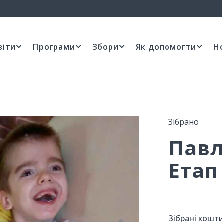
віти
Програми
Збори
Як допомогти
Н
Зібрано
Павл
Етап
Зібрані кошти