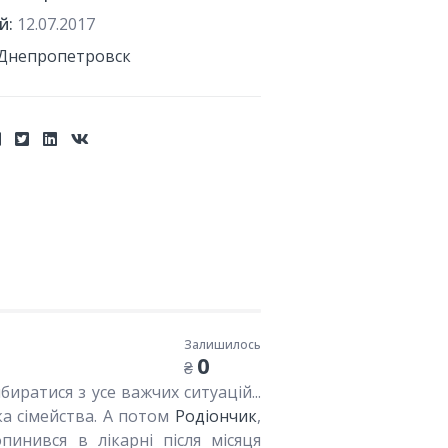
й:
12.07.2017
Днепропетровск
Залишилось
0
₴
ратися з усе важчих ситуацій...
ка сімейства. А потом
Родіончик
,
инився в лікарні після місяця