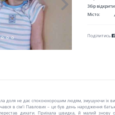
Збір відкрити
Місто:
Поділитись
 зла доля не дає спокоюхорошим людям, змушуючи їх виби
ався в сім'ї Павлових – це був день народження бать
ерестав дихати. Приїхала швидка, й малий знову оп