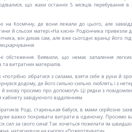
одівалися, що жахи останніх 5 місяців перебування в р
на Космічну, де вони лежали до цього, але заввідді
ни й сльози матері.«На кисні» Родіончика привезли д
пчика, він дихав сам, але вже сьогодні вранці його пі
пецхарчування.
ні обстеження. Виявили, що немає запалення легких
в та витратних матеріалів.
 «потрібно зібратися з силами, взяти себе в руки й з
увся додому, де його сильно-сильно люблять і з нете
 й знову просимо про допомогу!» Ці рядки з повідомлен
ля кабінету завідуючого відділенням.
братиків Роді, старенькая бабуся, в мами серйозне з
 дуже важко покривати витрати в одиночку. Просимо в
усіх сил за свого сина! Так хочеться пожелати їм швид
можна, натиснувши на кнопку «Пожертвувати».