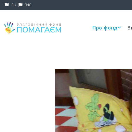
RU
ENG
Про фонд
З