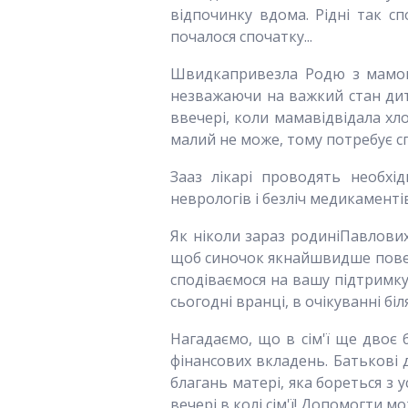
відпочинку вдома. Рідні так сп
почалося спочатку...
Швидкапривезла Родю з мамою 
незважаючи на важкий стан дити
ввечері, коли мамавідвідала хло
малий не може, тому потребує с
Зааз лікарі проводять необхід
неврологів і безліч медикаменті
Як ніколи зараз родиніПавлових
щоб синочок якнайшвидше поверн
сподіваємося на вашу підтримку
сьогодні вранці, в очікуванні бі
Нагадаємо, що в сім'ї ще двоє 
фінансових вкладень. Батькові
благань матері, яка бореться з 
вечері в колі сім'ї! Допомогти 