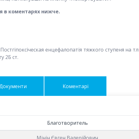
я в коментарях нижче.
Постгіпоксіческая енцефалопатія тяжкого ступеня на тл
у 2Б ст.
Документи
Коментарі
Благотворитель
Мінін Євген Валерійович