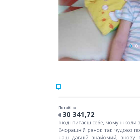
Потрібно
30 341,72
₴
Іноді питаєш себе, чому інколи
Вчорашній ранок так чудово поч
наш давній знайомий, знову п