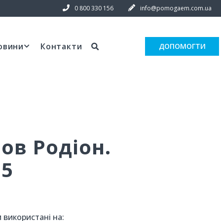
0 800 330 156
info@pomogaem.com.ua
овини
Контакти
ДОПОМОГТИ
ов Родіон.
 5
 використані на: