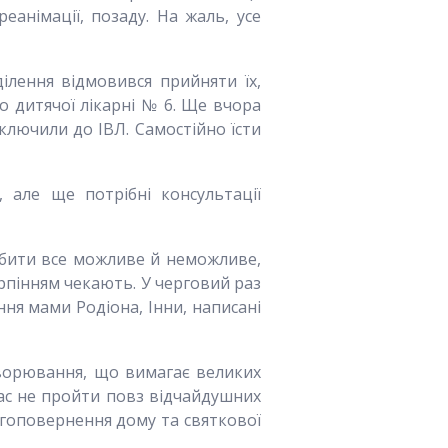
еанімації, позаду. На жаль, усе
лення відмовився прийняти їх,
о дитячої лікарні № 6. Ще вчора
дключили до ІВЛ. Самостійно їсти
, але ще потрібні консультації
робити все можливе й неможливе,
рпінням чекають. У черговий раз
ня мами Родіона, Інни, написані
ахворювання, що вимагає великих
ас не пройти повз відчайдушних
шогоповернення дому та святкової