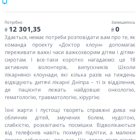
Потрібно
Залишилось
12 301,35
0
₴
₴
Здається, немає потреби розповідати вам про те, як
команда проекту «Доктор клоун» допомагає
переживати важкі часи важкохворим дітям і дітям-
сиротам. І все-таки коротко нагадаємо: це 18
активних волонтерів, випускників Школи
лікарняної клоунади, які кілька разів на тиждень
відвідують дитячі лікарні Дніпра – ті їх відділення,
де пацієнти лежать найдовше: онкологію,
гематологію, травматологію, хірургію.
Їхні жарти і пустощі творять справжні дива: на
обличчях дітей, змучених болем, нудотою,
слабкістю, розквітають посмішки. Відволікаються
від телефонів навіть похмурі підлітки, а малюки
просто забувають про все. Ще довго після візиту