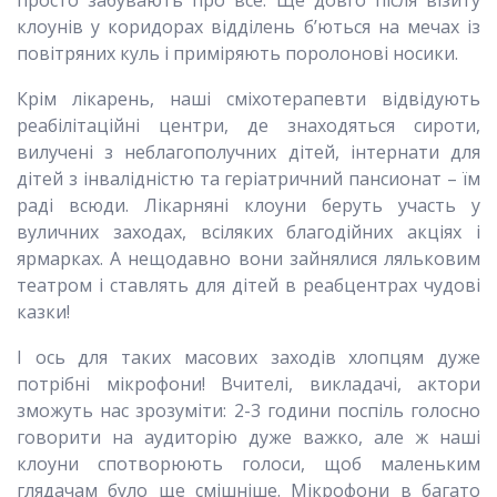
клоунів у коридорах відділень б’ються на мечах із
повітряних куль і приміряють поролонові носики.
Крім лікарень, наші сміхотерапевти відвідують
реабілітаційні центри, де знаходяться сироти,
вилучені з неблагополучних дітей, інтернати для
дітей з інвалідністю та геріатричний пансионат – їм
раді всюди. Лікарняні клоуни беруть участь у
вуличних заходах, всіляких благодійних акціях і
ярмарках. А нещодавно вони зайнялися ляльковим
театром і ставлять для дітей в реабцентрах чудові
казки!
І ось для таких масових заходів хлопцям дуже
потрібні мікрофони! Вчителі, викладачі, актори
зможуть нас зрозуміти: 2-3 години поспіль голосно
говорити на аудиторію дуже важко, але ж наші
клоуни спотворюють голоси, щоб маленьким
глядачам було ще смішніше. Мікрофони в багато