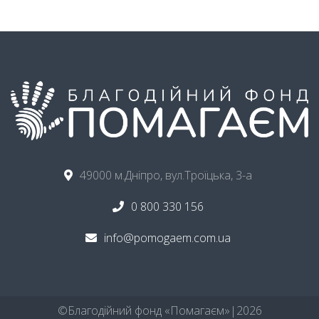
49000 м.Дніпро, вул.Троїцька, 3-а
0 800 330 156
info@pomogaem.com.ua
©ㅤБлагодійний фонд «Помагаєм»ㅤ|ㅤ
2026