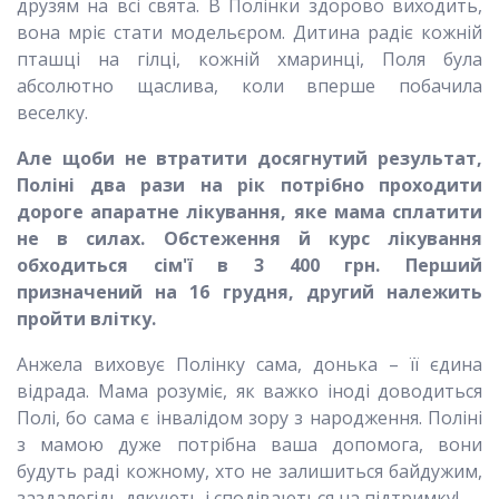
друзям на всі свята. В Полінки здорово виходить,
вона мріє стати модельєром. Дитина радіє кожній
пташці на гілці, кожній хмаринці, Поля була
абсолютно щаслива, коли вперше побачила
веселку.
Але щоби не втратити досягнутий результат,
Поліні два рази на рік потрібно проходити
дороге апаратне лікування, яке мама сплатити
не в силах. Обстеження й курс лікування
обходиться сім'ї в 3 400 грн. Перший
призначений на 16 грудня, другий належить
пройти влітку.
Анжела виховує Полінку сама, донька – її єдина
відрада. Мама розуміє, як важко іноді доводиться
Полі, бо сама є інвалідом зору з народження. Поліні
з мамою дуже потрібна ваша допомога, вони
будуть раді кожному, хто не залишиться байдужим,
заздалегідь дякують і сподіваються на підтримку!