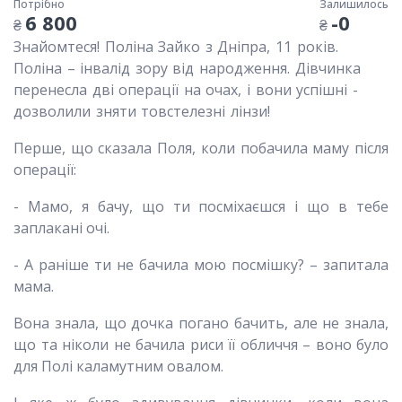
Потрібно
Залишилось
6 800
-0
₴
₴
Знайомтеся! Поліна Зайко з Дніпра, 11 років.
Поліна – інвалід зору від народження. Дівчинка
перенесла дві операції на очах, і вони успішні -
дозволили зняти товстелезні лінзи!
Перше, що сказала Поля, коли побачила маму після
операції:
- Мамо, я бачу, що ти посміхаєшся і що в тебе
заплакані очі.
- А раніше ти не бачила мою посмішку? – запитала
мама.
Вона знала, що дочка погано бачить, але не знала,
що та ніколи не бачила риси її обличчя – воно було
для Полі каламутним овалом.