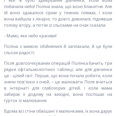
І яке ж було здивування дівчинки, коли вона
побачила небо! Поліна знала, що воно блакитне. Але
їй воно здавалося сірим у темних плямах, і коли
вона вийшла з лікарні, то довго дивилася, піднявши
голову вгору, а потім зі сльозами на очах сказала:
- Мамо, яке небо красиве!
Поліна з мамою обійнялися й заплакали, й це були
сльози радості.
Після довгоочікуваних операцій Полінка бачить три
рядки офтальмологічної таблиці, але для дівчинки
це - цілий світ. Перше, що вона почала робити, коли
зняли пов'язки з очей, – це малювати. Поля вчиться
в інтернаті для слабозорих дітей, і коли мама
забирає її додому на вихідні, вона поспішає на
гурток із малювання.
Вдома всі стіни обвішані її малюнками, їх вона дарує