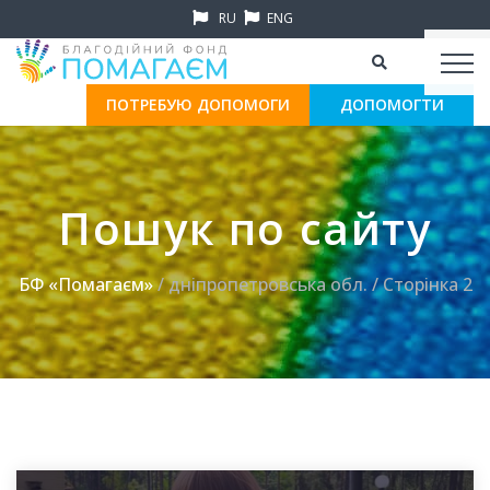
RU
ENG
ПОТРЕБУЮ ДОПОМОГИ
ДОПОМОГТИ
Пошук по сайту
БФ «Помагаєм»
/ дніпропетровська обл. / Сторінка 2