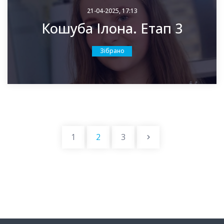
21-04-2025, 17:13
Кошуба Ілона. Етап 3
Зібрано
страницы
1
2
3
след страница